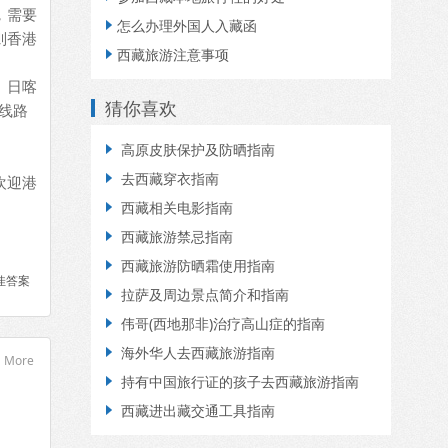
，需要
怎么办理外国人入藏函

则香港
西藏旅游注意事项

、日喀
猜你喜欢
线路
高原皮肤保护及防晒指南

去西藏穿衣指南

欢迎港
西藏相关电影指南

西藏旅游禁忌指南

西藏旅游防晒霜使用指南

佳答案
拉萨及周边景点简介和指南

伟哥(西地那非)治疗高山症的指南

海外华人去西藏旅游指南

More
持有中国旅行证的孩子去西藏旅游指南

西藏进出藏交通工具指南
