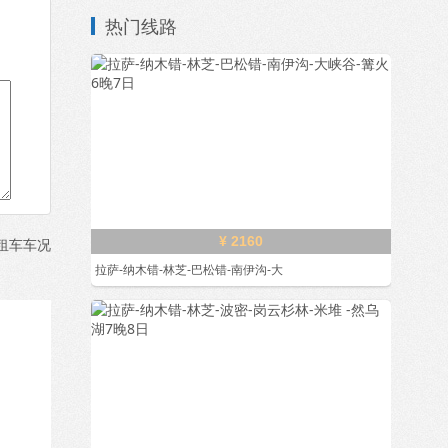
热门线路
¥ 2160
租车车况
拉萨-纳木错-林芝-巴松错-南伊沟-大