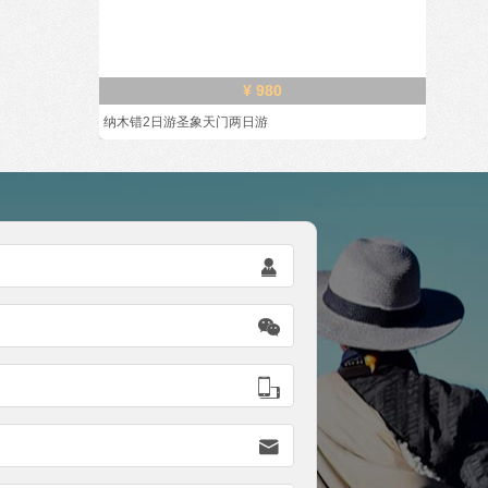
¥ 980
纳木错2日游圣象天门两日游



