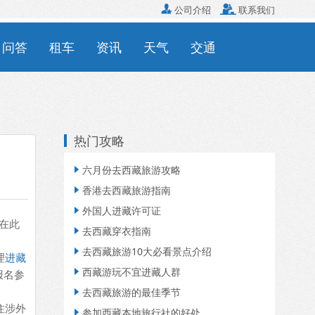

公司介绍

联系我们
问答
租车
资讯
天气
交通
热门攻略
六月份去西藏旅游攻略

香港去西藏旅游指南

外国人进藏许可证

在此
去西藏穿衣指南

去西藏旅游10大必看景点介绍

理
进藏
西藏游玩不宜进藏人群

报名参
去西藏旅游的最佳季节

住涉外
参加西藏本地旅行社的好处
