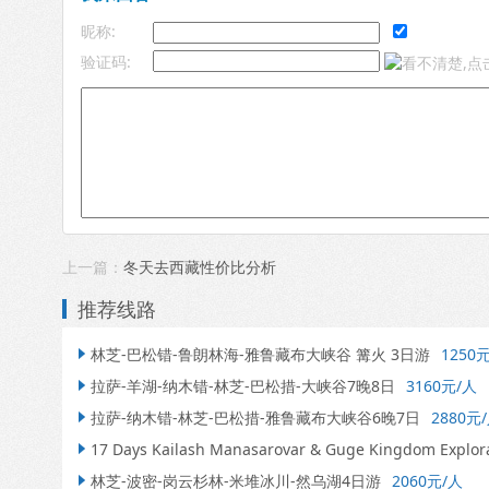
昵称:
验证码:
上一篇：
冬天去西藏性价比分析
推荐线路
林芝-巴松错-鲁朗林海-雅鲁藏布大峡谷 篝火 3日游
1250

拉萨-羊湖-纳木错-林芝-巴松措-大峡谷7晚8日
3160元/人

拉萨-纳木错-林芝-巴松措-雅鲁藏布大峡谷6晚7日
2880元

17 Days Kailash Manasarovar & Guge Kingdom Explora

林芝-波密-岗云杉林-米堆冰川-然乌湖4日游
2060元/人
