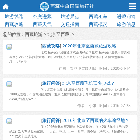
旅游线路
外宾进藏
旅游景点
西藏租车
进藏问答
西藏攻略
西藏天气
交通指南
西藏概况
旅游信息
您的位置：
西藏旅游
> 北京至西藏 >
[
西藏攻略
]
2020年北京至西藏旅游攻略
北京-拉萨的旅游交通方式是怎样的？北京-拉萨的旅游费用需要准
备多少钱？北京-拉萨旅游一般什么时间段去最好？北京-拉萨旅游有什么要注意的事
项.....相比身
作者：梨花飞雪影无眠
时间：2020-04-14
[
旅行问答
]
北京至西藏飞机票多少钱？
问：北京至西藏飞机票多少钱？ 答：北京至西藏直达飞机票价是
3000元左右，不含燃油基建费。北京飞拉萨的机票航班号中国国航CA4112 空中客车
A330(大型)是3230
作者：小张
时间：2016-07-28
[
旅行问答
]
2016年北京至西藏的火车途径地？
问：2016年北京至西藏的火车途径地？ 答：2016年北京到拉萨
的Z21次火车途径石家庄北、太原、中卫、兰州、西宁、德令哈、格尔木、那曲8个站，
Z21次火车是从北京