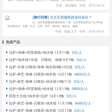
车20：10从北京西出发，第三天13：55终拉萨，运行时间41小时45分。
作者：稚始稚終
时间：2016-04-26
[
旅行问答
]
北京至西藏铁路途经各站？
问：北京至西藏铁路途经各站？ 答：北京西到拉萨Z21次火车途
径石家庄北、太原、中卫、兰州、西宁、德令哈、格尔木、那曲。
作者：孤傲.王子
时间：2016-04-01
热卖产品
拉萨+珠峰+阿里南线+纳木错 12天11晚
0元/人

拉萨+纳木错+羊湖、日喀则、珠峰 8天7晚
0元/人

拉萨-羊湖-日喀则-珠峰-纳木错9晚10日游
0元/人

拉萨-林芝-珠峰-日喀则-纳木错 12日11晚
6600元/人

拉萨-林芝-珠峰-日喀则–纳木错10晚11天
0元/人

拉萨+珠峰+阿里南线+纳木错 12天11晚
9800元/人

阿里大北线+纳木错+拉萨 14天13晚
0元/人

拉萨-林芝-珠峰-日喀则–纳木错 11天10晚
6600元/人

拉萨-林芝-珠峰-日喀则-纳木错 12日11晚
0元/人
