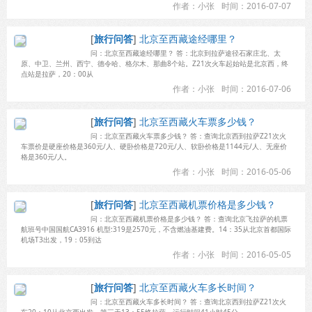
作者：小张
时间：2016-07-07
[
旅行问答
]
北京至西藏途经哪里？
问：北京至西藏途经哪里？ 答：北京到拉萨途径石家庄北、太
原、中卫、兰州、西宁、德令哈、格尔木、那曲8个站。Z21次火车起始站是北京西，终
点站是拉萨，20：00从
作者：小张
时间：2016-07-06
[
旅行问答
]
北京至西藏火车票多少钱？
问：北京至西藏火车票多少钱？ 答：查询北京西到拉萨Z21次火
车票价是硬座价格是360元/人、硬卧价格是720元/人、软卧价格是1144元/人、无座价
格是360元/人。
作者：小张
时间：2016-05-06
[
旅行问答
]
北京至西藏机票价格是多少钱？
问：北京至西藏机票价格是多少钱？ 答：查询北京飞拉萨的机票
航班号中国国航CA3916 机型:319是2570元，不含燃油基建费。14：35从北京首都国际
机场T3出发，19：05到达
作者：小张
时间：2016-05-05
[
旅行问答
]
北京至西藏火车多长时间？
问：北京至西藏火车多长时间？ 答：查询北京西到拉萨Z21次火