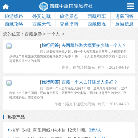
旅游线路
外宾进藏
旅游景点
西藏租车
进藏问答
西藏攻略
西藏天气
交通指南
西藏概况
旅游信息
您的位置：
西藏旅游
> 一个人 >
[
旅行问答
]
去西藏旅游大概要多少钱一个人？
问：趁着假期来临之际，想一个人去西藏旅游看看，大概需要多
少钱呢？西藏旅游大概费用需要准备多少足够？ 答：一个人去西藏旅游多少钱？这个问
题需要根据个人的实际
作者：你与清晨阳光
时间：2021-04-19
[
旅行问答
]
西藏一个人去好还是人多好？
问：西藏一个人去好还是人多好？ 答：进藏最好结伴而行，这样
路途上出了什么问题，还能有个照应，西藏天气变化多端，要随时注意天气的变化，及
时增减衣物。需要准备羽
作者：陽光下溫暖の問候
时间：2016-04-20
热卖产品
拉萨+珠峰+阿里南线+纳木错 12天11晚
0元/人
