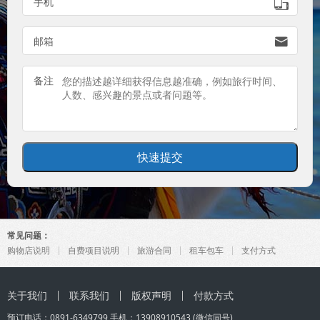
手机

邮箱

备注
常见问题：
购物店说明
自费项目说明
旅游合同
租车包车
支付方式
关于我们
联系我们
版权声明
付款方式
预订电话：0891-6349799 手机：
13908910543
(微信同号)