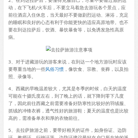
2、在到达拉萨后，要懂得克服自己，尽量不要做过激的运
动，在下飞机/火车后，不要立马着急去游玩各个景点，应
前往酒店入住休息，当天最好不要做剧烈运动、淋浴，充足
的睡眠和良好的心态有利于你能更快的适应高原地带。也不
要在到达拉萨后，饮酒、暴饮暴食等，以免诱发急性高原
病。
3、对于进藏游玩的游客来说，在到达一个地方游玩时应该
要尊重当地的一些
风俗习惯
，像饮食、宗教、丧葬，以及拍
照、录像等。
4、西藏的早晚温差较大，尤其是冬季的时候，白天的温度
可能在十摄氏度左右，到了晚上的话，就下降到零下几度
了，因此前往西藏之前需要准备好防寒性比较好的羽绒服、
抓绒的冲锋衣裤，透气性好的旅游鞋；夏天的温度也是比较
高的，需准备单衣和厚的衣物前往。
5、去拉萨旅游之前，要带好相关的证件，如身份证、边防
证、教师证、行驶证等，边防证建议最好在户口所在地的派