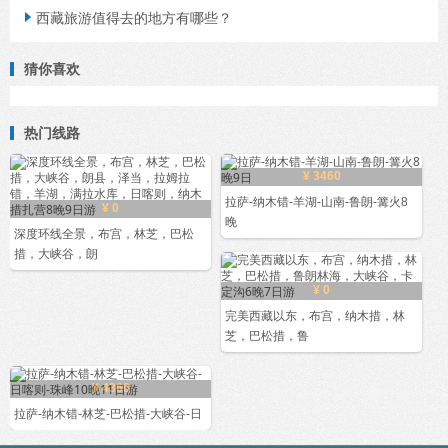
西藏旅游值得去的地方有哪些？

猜你喜欢
热门线路
¥ 3460
拉萨-纳木错-羊湖-山南-鲁朗-篝火8
¥ 0
晚
深度环线全景，布宫，林芝，巴松
措，大峡谷，朗
¥ 0
完美西藏以东，布宫，纳木措，林
芝，巴松措，鲁
¥ 4360
拉萨-纳木错-林芝-巴松措-大峡谷-日