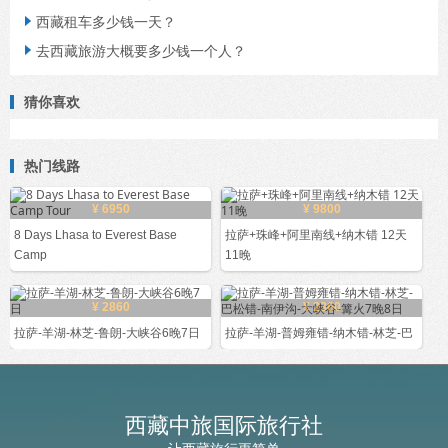
西藏租车多少钱一天？

去西藏旅游大概要多少钱一个人？

猜你喜欢
热门线路
¥ 6950
¥ 9800
8 Days Lhasa to Everest Base
拉萨+珠峰+阿里南线+纳木错 12天
Camp
11晚
¥ 2860
¥ 2360
拉萨-羊湖-林芝-鲁朗-大峡谷6晚7日
拉萨-羊湖-普姆雍错-纳木错-林芝-巴
西藏中旅国际旅行社