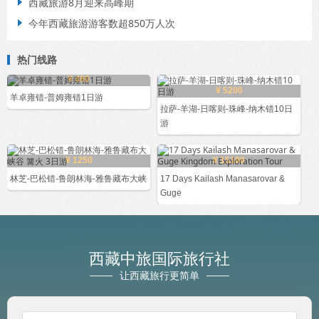
西藏旅游8月迎来高峰期

今年西藏旅游游客数超850万人次

热门线路
¥ 480
¥ 5200
羊卓雍错-普姆雍错1日游
拉萨-羊湖-日喀则-珠峰-纳木错10日
游
¥ 1250
¥ 15100
林芝-巴松错-鲁朗林海-雅鲁藏布大峡
17 Days Kailash Manasarovar &
Guge
西藏中旅国际旅行社
让西藏旅行更简单