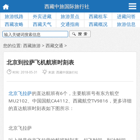
西藏中旅国际旅行社
旅游线路
外宾进藏
旅游景点
西藏租车
进藏问答
西藏攻略
西藏天气
交通指南
西藏概况
旅游信息
您的位置:
西藏旅游
>
西藏交通
>
北京到拉萨飞机航班时刻表


时间: 2018-05-31
来源:
西藏中国旅行社
北京飞拉萨
的直达航班有6个，主要航班号有东方航空
MU2102、中国国航CA4112、西藏航空TV9816，更多详细
的直达航班时刻表如下图所示：
北京飞拉萨