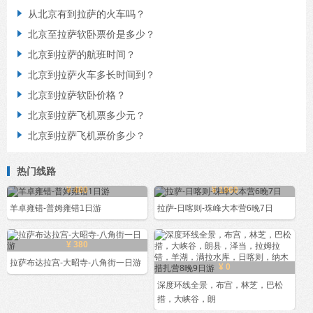
从北京有到拉萨的火车吗？

北京至拉萨软卧票价是多少？

北京到拉萨的航班时间？

北京到拉萨火车多长时间到？

北京到拉萨软卧价格？

北京到拉萨飞机票多少元？

北京到拉萨飞机票价多少？

热门线路
¥ 480
¥ 1960
羊卓雍错-普姆雍错1日游
拉萨-日喀则-珠峰大本营6晚7日
¥ 380
拉萨布达拉宫-大昭寺-八角街一日游
¥ 0
深度环线全景，布宫，林芝，巴松
措，大峡谷，朗